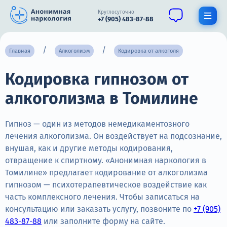
Круглосуточно
+7 (905) 483-87-88
Получить помощь специалиста
Главная
Алкоголизм
Кодировка от алкоголя
Кодировка гипнозом от
О нас
алкоголизма в Томилине
Наркомания
Алкоголизм
Гипноз — один из методов немедикаментозного
лечения алкоголизма. Он воздействует на подсознание,
Нарколог
внушая, как и другие методы кодирования,
отвращение к спиртному. «Анонимная наркология в
Стационар
Томилине» предлагает кодирование от алкоголизма
гипнозом — психотерапевтическое воздействие как
Психиатрия
часть комплексного лечения. Чтобы записаться на
Цены
консультацию или заказать услугу, позвоните по
+7 (905)
483-87-88
или заполните форму на сайте.