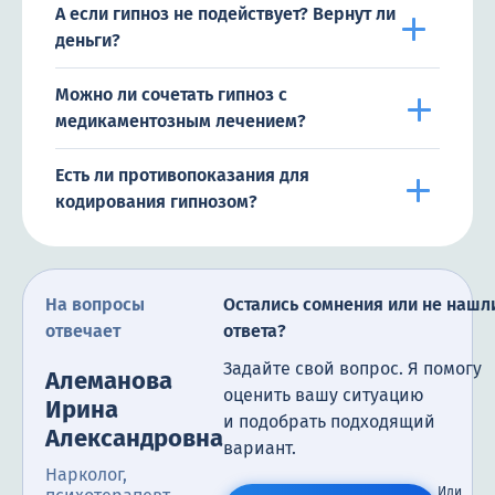
А если гипноз не подействует? Вернут ли
деньги?
Можно ли сочетать гипноз с
медикаментозным лечением?
Есть ли противопоказания для
кодирования гипнозом?
На вопросы
Остались сомнения или не нашл
отвечает
ответа?
Задайте свой вопрос. Я помогу
Алеманова
оценить вашу ситуацию
Ирина
и подобрать подходящий
Александровна
вариант.
Нарколог,
Или