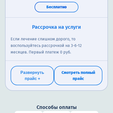
Бесплатно
Справка о кодировании
Первичная консультация нарколога
Рассрочка на услуги
Иногда необходима для предоставления
Нарколог анализирует состояние пациента в
Если лечение слишком дорого, то
официального заявления о наличии зависимости
отношении наркологических проблем; выявление
воспользуйтесь рассрочкой на 3-6-12
для получения медицинской помощи, документов,
наличия наркотической зависимости; назначение
месяцев. Первый платеж 0 руб.
суда, заграничных поездок и устройства на работу.
соответствующего лечения; консультацию
родственников о проблеме зависимости близкого
человека.
бесплатно
Смотреть полный
Развернуть
прайс
прайс +
бесплатно
Способы оплаты