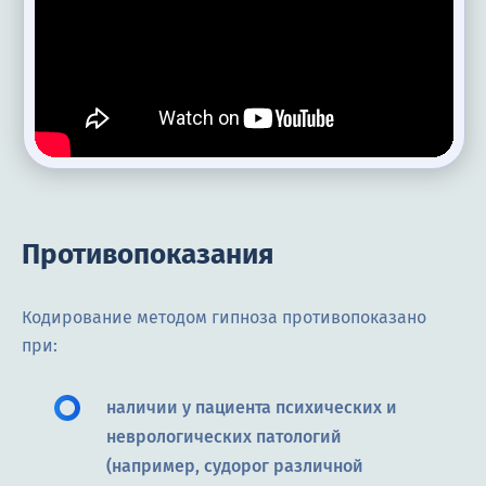
Противопоказания
Кодирование методом гипноза противопоказано
при:
наличии у пациента психических и
неврологических патологий
(например, судорог различной