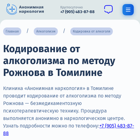
Круглосуточно
+7 (905) 483-87-88
Получить помощь специалиста
Главная
Алкоголизм
Кодировка от алкоголя
Кодирование от
О нас
алкоголизма по методу
Наркомания
Рожнова в Томилине
Алкоголизм
Нарколог
Клиника «Анонимная наркология» в Томилине
проводит кодирование от алкоголизма по методу
Стационар
Рожнова — безмедикаментозную
психотерапевтическую технику. Процедура
Психиатрия
выполняется анонимно в наркологическом центре.
Узнать подробности можно по телефону:
+7 (905) 483-87-
Цены
88