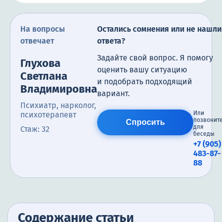
На вопросы
Остались сомнения или не нашли
отвечает
ответа?
Задайте свой вопрос. Я помогу
Глухова
оценить вашу ситуацию
Светлана
и подобрать подходящий
Владимировна
вариант.
Психиатр, нарколог,
Или
психотерапевт
позвонит
Спросить
для
Стаж: 32
беседы
+7 (905)
483-87-
88
Содержание статьи