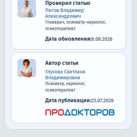
Проверил статью
Научное обоснование
Пегов Владимир
эффективности метода
Александрович
Главврач, психиатр-нарколог,
Почему выбирают нашу клинику
психотерапевт.
Список литературы
Дата обновления:
6.08.2026
Автор статьи
Глухова Светлана
Владимировна
Психиатр, нарколог,
психотерапевт
Дата публикации:
23.07.2026