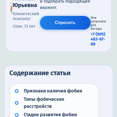
и подобрать подходящий
Юрьевна
вариант.
Клинический
Или
психолог
позвоните
Спросить
для
Стаж: 13 лет
беседы
+7 (905)
483-87-
88
Содержание статьи
Признаки наличия фобии
Типы фобических
расстройств
Стадии развития фобии