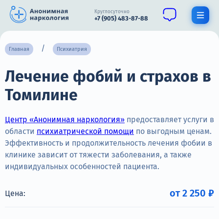
Круглосуточно
+7 (905) 483-87-88
Получить помощь специалиста
Главная
Психиатрия
Лечение фобий и страхов в
О нас
Томилине
Наркомания
Алкоголизм
Центр «Анонимная наркология»
предоставляет услуги в
области
психиатрической помощи
по выгодным ценам.
Нарколог
Эффективность и продолжительность лечения фобии в
клинике зависит от тяжести заболевания, а также
Стационар
индивидуальных особенностей пациента.
Психиатрия
от 2 250 ₽
Цена:
Цены