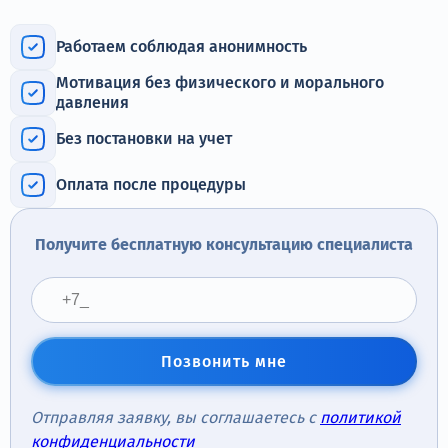
Терапия
Работаем соблюдая анонимность
Контакты
Мотивация без физического и морального
давления
Без постановки на учет
Круглосуточно, анонимно
Оплата после процедуры
+7 (905) 483-87-88
Адрес call-центра
Получите бесплатную консультацию специалиста
Томилино, ул. Гаршина, 17
Позвонить мне
Отправляя заявку, вы соглашаетесь с
политикой
конфиденциальности