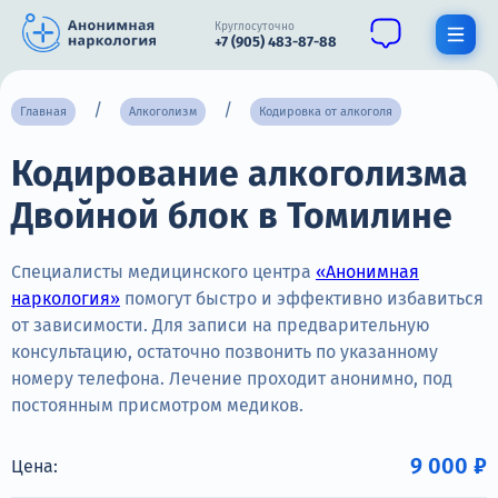
Круглосуточно
+7 (905) 483-87-88
Получить помощь специалиста
Главная
Алкоголизм
Кодировка от алкоголя
Кодирование алкоголизма
О нас
Двойной блок в Томилине
Наркомания
Алкоголизм
Специалисты медицинского центра
«Анонимная
наркология»
помогут быстро и эффективно избавиться
Нарколог
от зависимости. Для записи на предварительную
консультацию, остаточно позвонить по указанному
Стационар
номеру телефона. Лечение проходит анонимно, под
постоянным присмотром медиков.
Психиатрия
Цены
9 000 ₽
Цена: