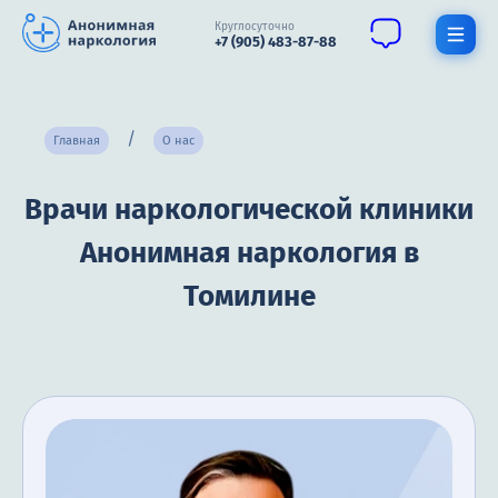
Круглосуточно
+7 (905) 483-87-88
Получить помощь специалиста
Главная
О нас
О нас
Врачи наркологической клиники
Наркомания
Анонимная наркология в
Алкоголизм
Томилине
Нарколог
Стационар
Психиатрия
Цены