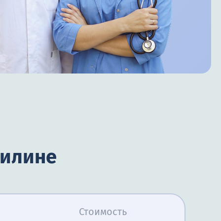
милине
Стоимость