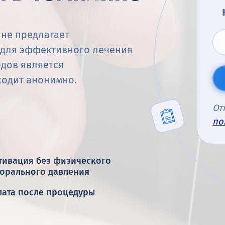
не предлагает
 для эффективного лечения
одов является
ходит анонимно.
От
по
тивация без физического
морального давления
лата после процедуры