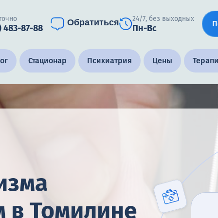
точно
24/7, без выходных
Обратиться
П
) 483-87-88
Пн-Вс
ог
Стационар
Психиатрия
Цены
Терап
изма
 в Томилине