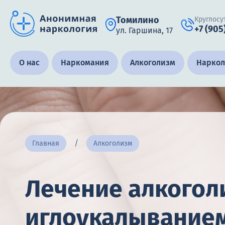
Томилино
Круглосу
+7 (905
ул. Гаршина, 17
Получить помощь специалиста
О нас
Наркомания
Алкоголизм
Наркол
Круглосуточно, анонимно
+7 (905) 483-87-88
Адрес call-центра
Главная
Алкоголизм
Томилино, ул. Гаршина, 17
Лечение алкогол
иглоукалыванием