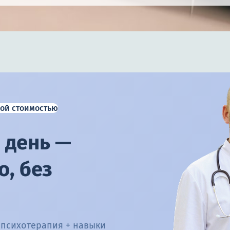
ой стоимостью
 день —
, без
 психотерапия + навыки