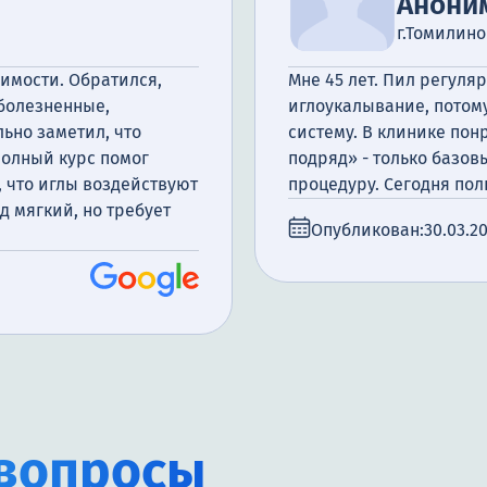
Анони
г.Томилино
имости. Обратился,
Мне 45 лет. Пил регуля
зболезненные,
иглоукалывание, потому
льно заметил, что
систему. В клинике пон
 Полный курс помог
подряд» - только базов
, что иглы воздействуют
процедуру. Сегодня пол
д мягкий, но требует
Опубликован:
30.03.2
вопросы