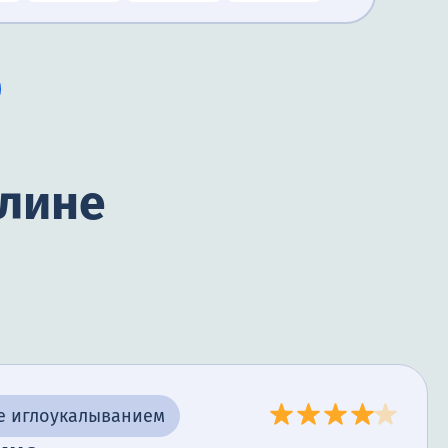
илине
е иглоукалыванием