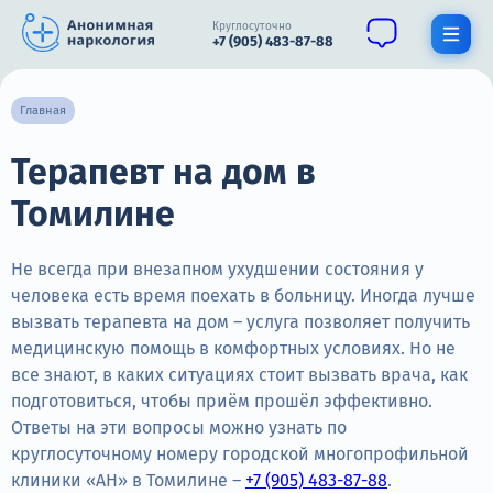
Круглосуточно
+7 (905) 483-87-88
Получить помощь специалиста
Главная
Терапевт на дом в
О нас
Томилине
Наркомания
Алкоголизм
Не всегда при внезапном ухудшении состояния у
человека есть время поехать в больницу. Иногда лучше
Нарколог
вызвать терапевта на дом – услуга позволяет получить
медицинскую помощь в комфортных условиях. Но не
Стационар
все знают, в каких ситуациях стоит вызвать врача, как
подготовиться, чтобы приём прошёл эффективно.
Психиатрия
Ответы на эти вопросы можно узнать по
Цены
круглосуточному номеру городской многопрофильной
клиники «АН» в Томилине –
+7 (905) 483-87-88
.