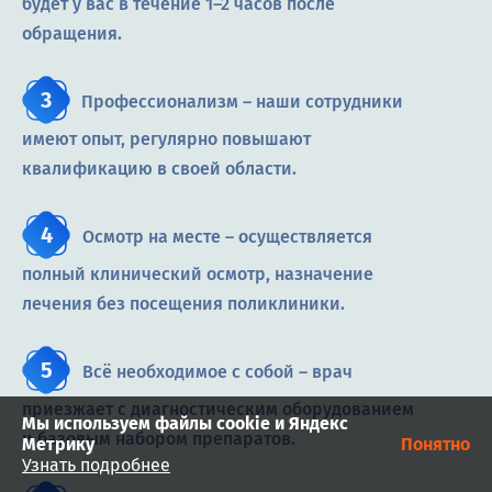
будет у вас в течение 1–2 часов после
обращения.
Профессионализм – наши сотрудники
имеют опыт, регулярно повышают
квалификацию в своей области.
Осмотр на месте – осуществляется
полный клинический осмотр, назначение
лечения без посещения поликлиники.
Всё необходимое с собой – врач
приезжает с диагностическим оборудованием
Мы используем файлы cookie и Яндекс
и базовым набором препаратов.
Метрику
Понятно
Узнать подробнее