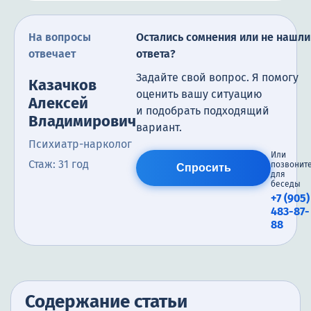
На вопросы
Остались сомнения или не нашли
отвечает
ответа?
Задайте свой вопрос. Я помогу
Казачков
оценить вашу ситуацию
Алексей
и подобрать подходящий
Владимирович
вариант.
Психиатр-нарколог
Или
Стаж: 31 год
позвонит
Спросить
для
беседы
+7 (905)
483-87-
88
Содержание статьи