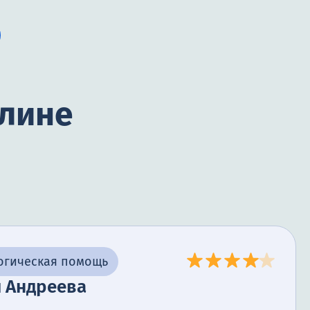
илине
огическая помощь
я Андреева