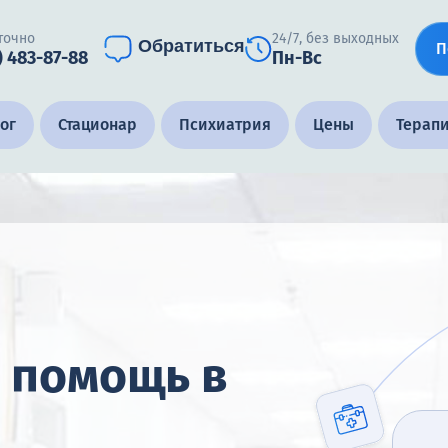
точно
24/7, без выходных
Обратиться
П
) 483-87-88
Пн-Вс
ог
Стационар
Психиатрия
Цены
Терап
 помощь в