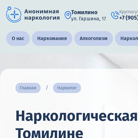
Томилино
Круглосу
+7 (905
ул. Гаршина, 17
Получить помощь специалиста
О нас
Наркомания
Алкоголизм
Наркол
Круглосуточно, анонимно
+7 (905) 483-87-88
Адрес call-центра
Главная
Нарколог
Томилино, ул. Гаршина, 17
Наркологическая
Томилине