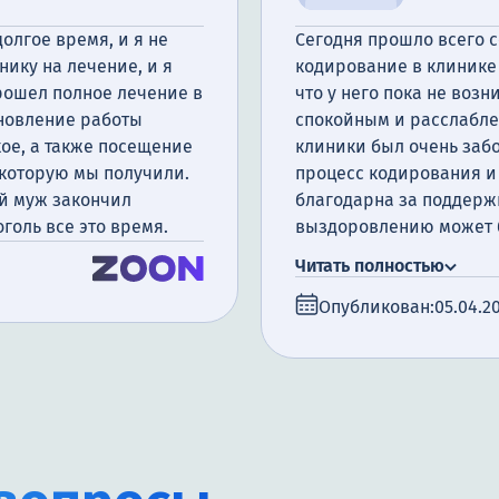
олгое время, и я не
Сегодня прошло всего с
нику на лечение, и я
кодирование в клинике 
прошел полное лечение в
что у него пока не возн
ановление работы
спокойным и расслаблен
ое, а также посещение
клиники был очень заб
 которую мы получили.
процесс кодирования и 
ой муж закончил
благодарна за поддержк
оголь все это время.
выздоровлению может б
справимся.
Читать полностью
Опубликован:
05.04.2