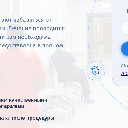
гают избавиться от
ти. Лечение проводится
сли вам необходима
предоставлена в полном
От
по
чим качественными
епаратами
лата после процедуры