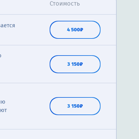
Стоимость
вается
4 500₽
о
3 150₽
ию
3 150₽
яют