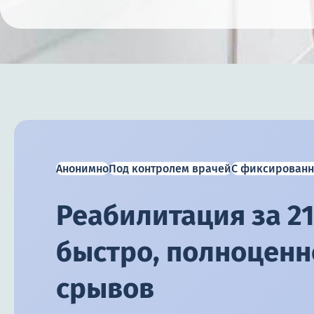
Анонимно
Под контролем врачей
С фиксированн
Реабилитация за 21
быстро, полноценно
срывов