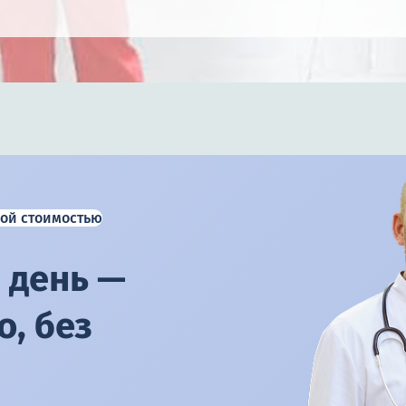
ой стоимостью
 день —
, без