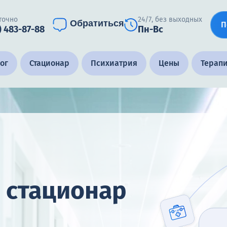
точно
24/7, без выходных
Обратиться
П
) 483-87-88
Пн-Вс
ог
Стационар
Психиатрия
Цены
Терап
 стационар