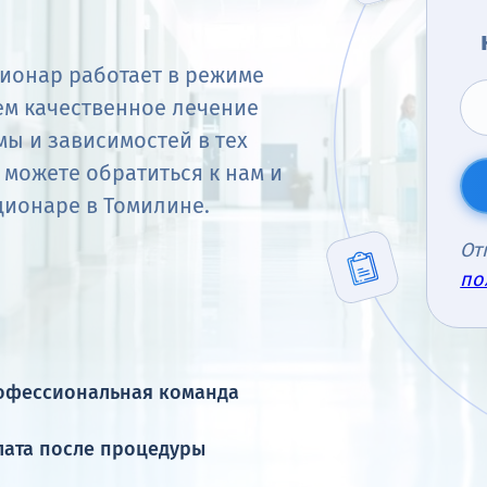
ионар работает в режиме
ем качественное лечение
мы и зависимостей в тех
 можете обратиться к нам и
ционаре в Томилине.
От
по
офессиональная команда
лата после процедуры