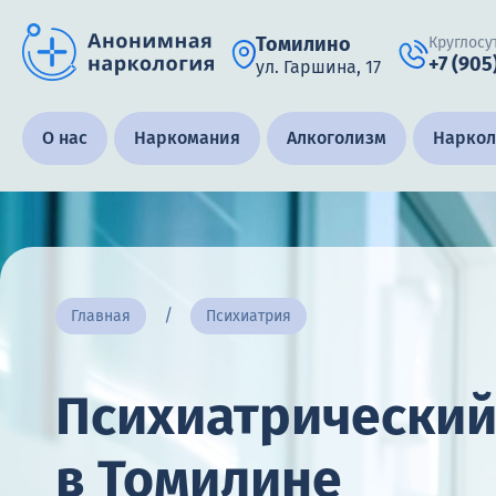
Томилино
Круглосу
+7 (905
ул. Гаршина, 17
Получить помощь специалиста
О нас
Наркомания
Алкоголизм
Наркол
Круглосуточно, анонимно
+7 (905) 483-87-88
Адрес call-центра
Главная
Психиатрия
Томилино, ул. Гаршина, 17
Психиатрический
в Томилине