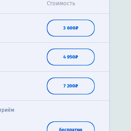
Стоимость
3 600₽
4 950₽
7 200₽
приём
и
бесплатно