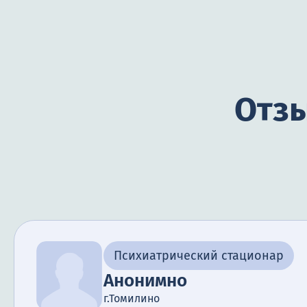
Отзы
Психиатрический стационар
Анонимно
г.Томилино