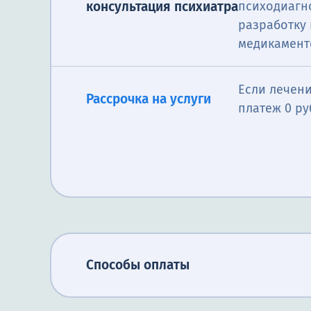
консультация психиатра
психодиагно
разработку
медикамент
Если лечени
Рассрочка на услуги
платеж 0 ру
Способы оплаты