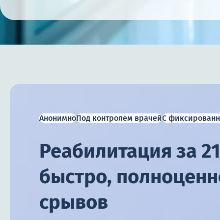
Анонимно
Под контролем врачей
С фиксированн
Реабилитация за 21
быстро, полноценно
срывов