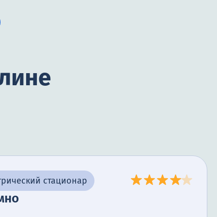
илине
трический стационар
мно