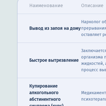
Наименование
Описание
Нарколог о
Вывод из запоя на дому
прерывания
оставляет 
Заключается
организма 
Быстрое вытрезвление
жидкостей,
процесс вы
Купирование
алкогольного
Медикамент
абстинентного
психотерап
синдрома (курс)