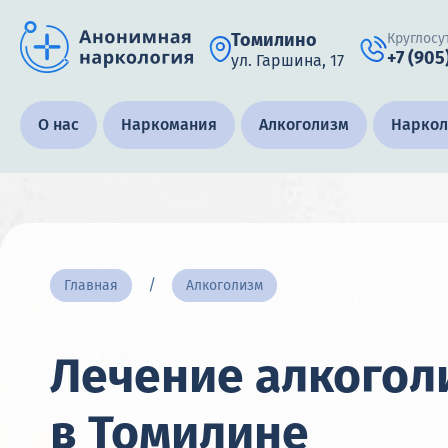
Томилино
Круглосу
+7 (905
ул. Гаршина, 17
Получить помощь специалиста
О нас
Наркомания
Алкоголизм
Наркол
Круглосуточно, анонимно
+7 (905) 483-87-88
Адрес call-центра
Главная
Алкоголизм
Томилино, ул. Гаршина, 17
Лечение алкогол
в Томилине