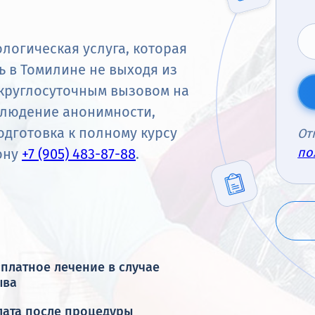
ологическая услуга, которая
 в Томилине не выходя из
 круглосуточным вызовом на
облюдение анонимности,
одготовка к полному курсу
От
по
ону
+7 (905) 483-87-88
.
платное лечение в случае
ыва
лата после процедуры