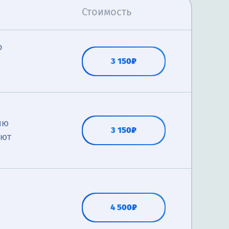
Стоимость
о
3 150₽
ию
3 150₽
яют
,
4 500₽