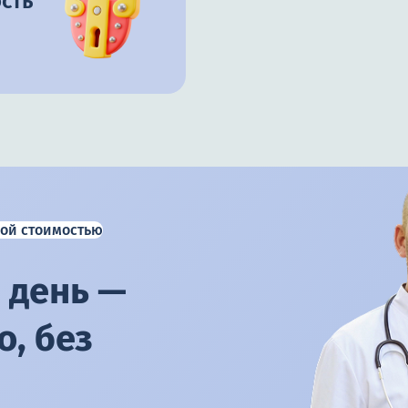
сть
ой стоимостью
 день —
, без