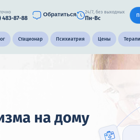
точно
24/7, без выходных
Обратиться
П
) 483-87-88
Пн-Вс
ог
Стационар
Психиатрия
Цены
Терап
изма на дому