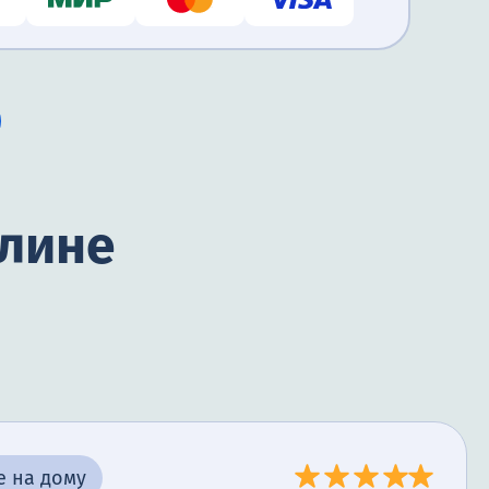
илине
е на дому